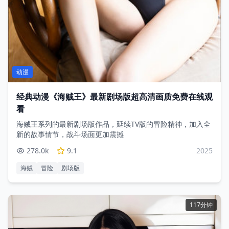
动漫
经典动漫《海贼王》最新剧场版超高清画质免费在线观
看
海贼王系列的最新剧场版作品，延续TV版的冒险精神，加入全
新的故事情节，战斗场面更加震撼
278.0
k
9.1
2025
海贼
冒险
剧场版
117分钟