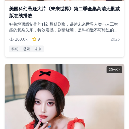
美国科幻悬疑大片《未来世界》第二季全集高清无删减
版在线播放
好莱坞顶级制作的科幻悬疑剧集，讲述未来世界人类与人工智
能的复杂关系，特效震撼，剧情烧脑，是科幻迷不可错过的精
品美剧
203.0
k
9
2025
科幻
悬疑
未来
25分钟