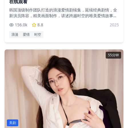
在线观看
韩国顶级制作团队打造的浪漫爱情剧续集，延续经典剧情，全
新演员阵容，精美画面制作，讲述跨越时空的唯美爱情故事，
感动无数观众
156.0
k
8.8
2025
浪漫
爱情
时空
55分钟
美剧