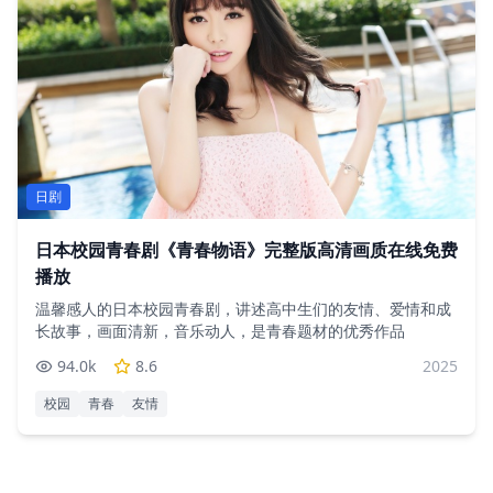
日剧
日本校园青春剧《青春物语》完整版高清画质在线免费
播放
温馨感人的日本校园青春剧，讲述高中生们的友情、爱情和成
长故事，画面清新，音乐动人，是青春题材的优秀作品
94.0
k
8.6
2025
校园
青春
友情