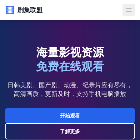
剧集联盟
海量影视资源
免费在线观看
日韩美剧、国产剧、动漫、纪录片应有尽有，
高清画质，更新及时，支持手机电脑播放
开始观看
了解更多