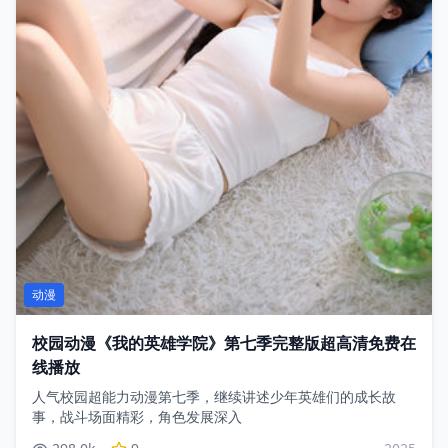
动漫
校园动漫《我的英雄学院》第七季完整版超高清免费在
线播放
人气校园超能力动漫第七季，继续讲述少年英雄们的成长故
事，战斗场面精彩，角色发展深入