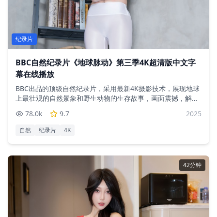
纪录片
BBC自然纪录片《地球脉动》第三季4K超清版中文字
幕在线播放
BBC出品的顶级自然纪录片，采用最新4K摄影技术，展现地球
上最壮观的自然景象和野生动物的生存故事，画面震撼，解说
专业
78.0
k
9.7
2025
自然
纪录片
4K
42分钟