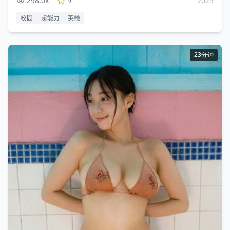
298.0
k
9
2025
校园
超能力
英雄
23分钟