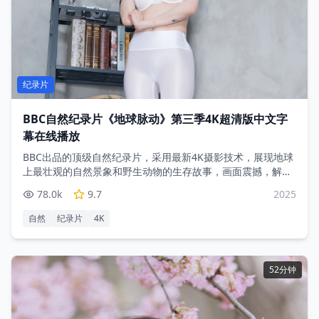
纪录片
BBC自然纪录片《地球脉动》第三季4K超清版中文字
幕在线播放
BBC出品的顶级自然纪录片，采用最新4K摄影技术，展现地球
上最壮观的自然景象和野生动物的生存故事，画面震撼，解说
专业
78.0
k
9.7
2025
自然
纪录片
4K
52分钟