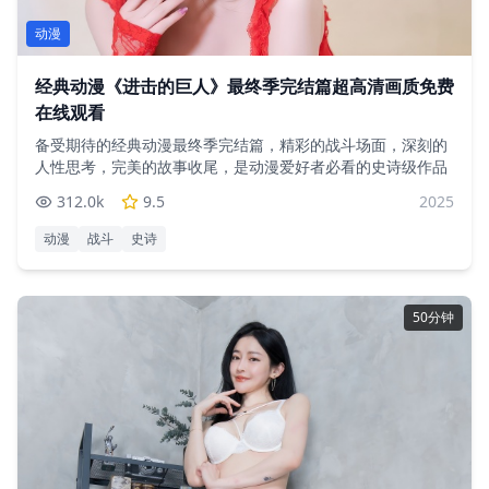
动漫
经典动漫《进击的巨人》最终季完结篇超高清画质免费
在线观看
备受期待的经典动漫最终季完结篇，精彩的战斗场面，深刻的
人性思考，完美的故事收尾，是动漫爱好者必看的史诗级作品
312.0
k
9.5
2025
动漫
战斗
史诗
50分钟